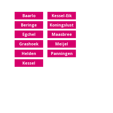
Baarlo
Kessel-Eik
Beringe
Koningslust
Egchel
Maasbree​​​​​
Grashoek
Meijel
Helden
Panningen
Kessel